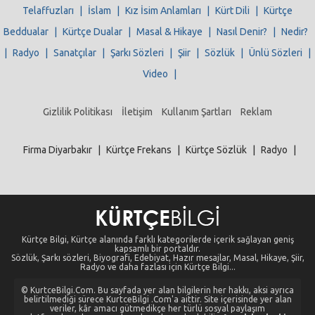
Telaffuzları
|
İslam
|
Kız İsim Anlamları
|
Kürt Dili
|
Kürtçe
Beddualar
|
Kürtçe Dualar
|
Masal & Hikaye
|
Nasıl Denir?
|
Nedir?
|
Radyo
|
Sanatçılar
|
Şarkı Sözleri
|
Şiir
|
Sözlük
|
Ünlü Sözleri
|
Video
|
Gizlilik Politikası
İletişim
Kullanım Şartları
Reklam
Firma Diyarbakır
|
Kürtçe Frekans
|
Kürtçe Sözlük
|
Radyo
|
Kürtçe Bilgi, Kürtçe alanında farklı kategorilerde içerik sağlayan geniş
kapsamlı bir portaldır.
Sözlük, Şarkı sözleri, Biyografi, Edebiyat, Hazır mesajlar, Masal, Hikaye, Şiir,
Radyo ve daha fazlası için Kürtçe Bilgi...
© KurtceBilgi.Com. Bu sayfada yer alan bilgilerin her hakkı, aksi ayrıca
belirtilmediği sürece KurtceBilgi .Com'a aittir. Site içerisinde yer alan
veriler, kâr amacı gütmedikçe her türlü sosyal paylaşım