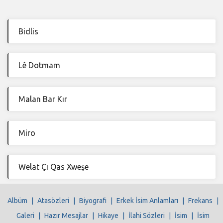
Bidlis
Lê Dotmam
Malan Bar Kır
Miro
Welat Çı Qas Xweşe
Albüm
|
Atasözleri
|
Biyografi
|
Erkek İsim Anlamları
|
Frekans
|
Galeri
|
Hazır Mesajlar
|
Hikaye
|
İlahi Sözleri
|
İsim
|
İsim