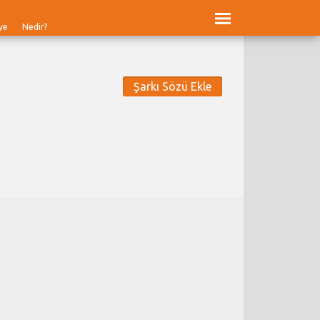
ye
Nedir?
Şarkı Sözü Ekle