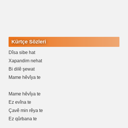
Kürtçe Sözleri
Dîsa sibe hat
Xapandim nehat
Bi dilê şewat
Mame hêvîya te
Mame hêvîya te
Ez evîna te
Çavê min rêya te
Ez qûrbana te