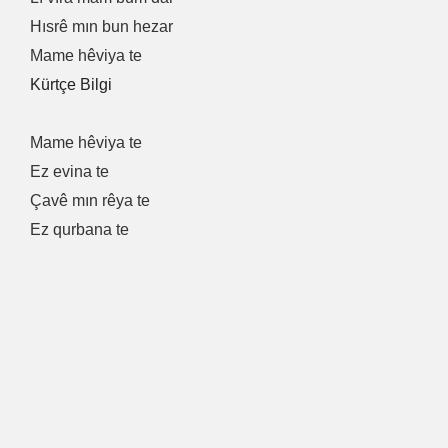
Hısrê mın bun hezar
Mame hêviya te
Kürtçe Bilgi
Mame hêviya te
Ez evina te
Çavê mın rêya te
Ez qurbana te