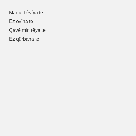
Mame hêvîya te
Ez evîna te
Çavê min rêya te
Ez qûrbana te