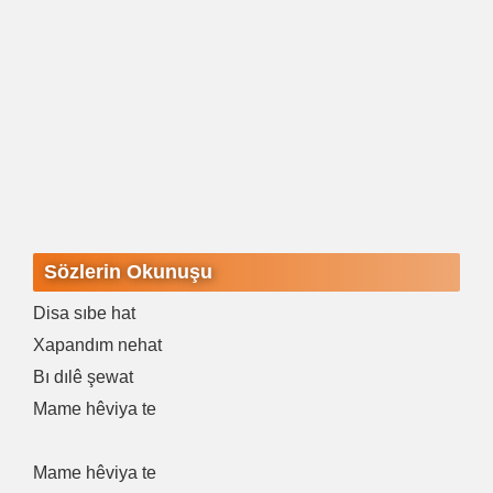
Sözlerin Okunuşu
Disa sıbe hat
Xapandım nehat
Bı dılê şewat
Mame hêviya te
Mame hêviya te