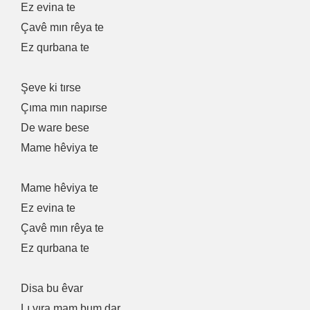
Ez evina te
Çavê mın rêya te
Ez qurbana te
Şeve ki tırse
Çıma mın napırse
De ware bese
Mame hêviya te
Mame hêviya te
Ez evina te
Çavê mın rêya te
Ez qurbana te
Disa bu êvar
Lı vıra mam bum dar