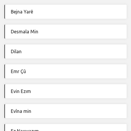
Bejna Yarê
Desmala Min
Dilan
Emr Çû
Evin Ezım
Evîna min