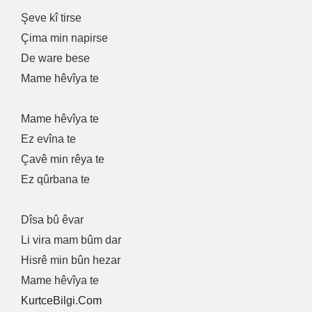
Şeve kî tirse
Çima min napirse
De ware bese
Mame hêvîya te
Mame hêvîya te
Ez evîna te
Çavê min rêya te
Ez qûrbana te
Dîsa bû êvar
Li vira mam bûm dar
Hisrê min bûn hezar
Mame hêvîya te
KurtceBilgi.Com