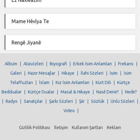
Ez Naxwazım
Mame Hêvîya Te
Rengê Jiyanê
Albüm
|
Atasözleri
|
Biyografi
|
Erkek İsim Anlamları
|
Frekans
|
Galeri
|
Hazır Mesajlar
|
Hikaye
|
İlahi Sözleri
|
İsim
|
İsim
Telaffuzları
|
İslam
|
Kız İsim Anlamları
|
Kürt Dili
|
Kürtçe
Beddualar
|
Kürtçe Dualar
|
Masal & Hikaye
|
Nasıl Denir?
|
Nedir?
|
Radyo
|
Sanatçılar
|
Şarkı Sözleri
|
Şiir
|
Sözlük
|
Ünlü Sözleri
|
Video
|
Gizlilik Politikası
İletişim
Kullanım Şartları
Reklam