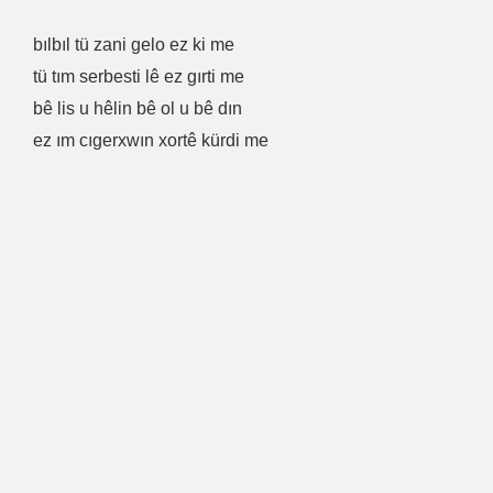
bılbıl tü zani gelo ez ki me
tü tım serbesti lê ez gırti me
bê lis u hêlin bê ol u bê dın
ez ım cıgerxwın xortê kürdi me