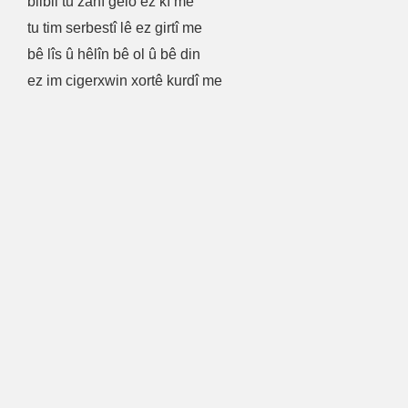
bilbil tu zanî gelo ez kî me
tu tim serbestî lê ez girtî me
bê lîs û hêlîn bê ol û bê din
ez im cigerxwin xortê kurdî me