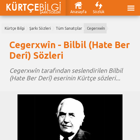
Anasayfa
Sözlük
Kürtçe Bilgi
Şarkı Sözleri
Tüm Sanatçılar
Cegerxwîn
Cegerxwîn - Bilbil (Hate Ber
Derî) Sözleri
Cegerxwîn tarafından seslendirilen Bilbil
(Hate Ber Derî) eserinin Kürtçe sözleri...