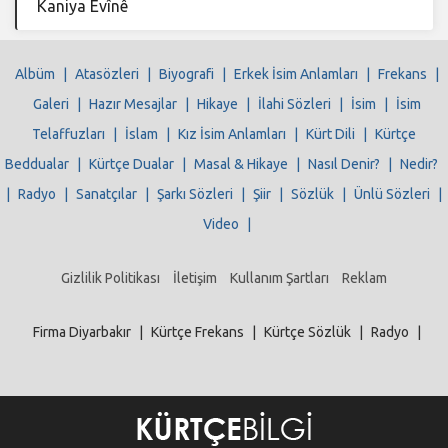
Kaniya Evînê
Albüm
|
Atasözleri
|
Biyografi
|
Erkek İsim Anlamları
|
Frekans
|
Galeri
|
Hazır Mesajlar
|
Hikaye
|
İlahi Sözleri
|
İsim
|
İsim
Telaffuzları
|
İslam
|
Kız İsim Anlamları
|
Kürt Dili
|
Kürtçe
Beddualar
|
Kürtçe Dualar
|
Masal & Hikaye
|
Nasıl Denir?
|
Nedir?
|
Radyo
|
Sanatçılar
|
Şarkı Sözleri
|
Şiir
|
Sözlük
|
Ünlü Sözleri
|
Video
|
Gizlilik Politikası
İletişim
Kullanım Şartları
Reklam
Firma Diyarbakır
|
Kürtçe Frekans
|
Kürtçe Sözlük
|
Radyo
|