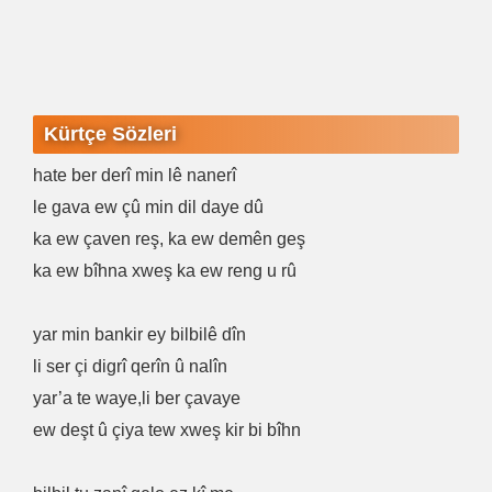
Kürtçe Sözleri
hate ber derî min lê nanerî
le gava ew çû min dil daye dû
ka ew çaven reş, ka ew demên geş
ka ew bîhna xweş ka ew reng u rû
yar min bankir ey bilbilê dîn
li ser çi digrî qerîn û nalîn
yar’a te waye,li ber çavaye
ew deşt û çiya tew xweş kir bi bîhn