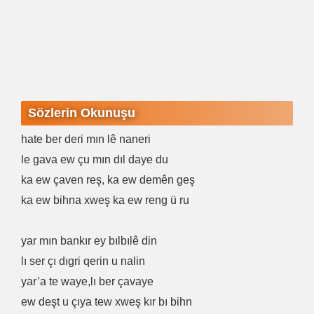
Sözlerin Okunuşu
hate ber deri mın lê naneri
le gava ew çu mın dıl daye du
ka ew çaven reş, ka ew demên geş
ka ew bihna xweş ka ew reng ü ru
yar mın bankır ey bılbılê din
lı ser çı dıgri qerin u nalin
yar’a te waye,lı ber çavaye
ew deşt u çıya tew xweş kır bı bihn