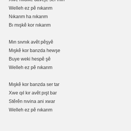
Welleh ez pê nıkarım
Nıkarım ha nıkarım
Bı mışkê kor nıkarım
Mın sıvnık avêt pêşyê
Mışkê kor banzda hewşe
Buye weki hespê şê
Welleh ez pê nıkarım
Mışkê kor banzda ser tar
Xwe qıl kır avêt pışt bar
Stêrên nıvina ani xwar
Welleh ez pê nıkarım