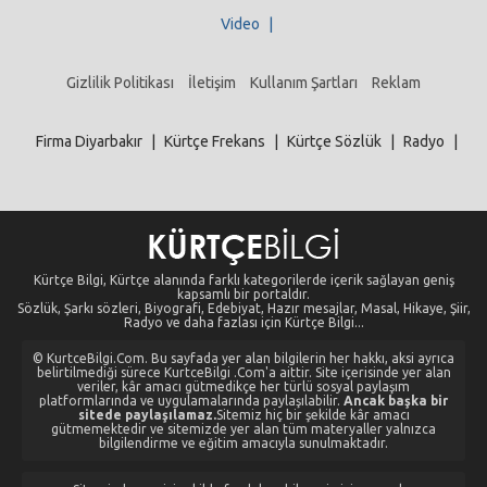
Video
|
Gizlilik Politikası
İletişim
Kullanım Şartları
Reklam
Firma Diyarbakır
|
Kürtçe Frekans
|
Kürtçe Sözlük
|
Radyo
|
Kürtçe Bilgi, Kürtçe alanında farklı kategorilerde içerik sağlayan geniş
kapsamlı bir portaldır.
Sözlük, Şarkı sözleri, Biyografi, Edebiyat, Hazır mesajlar, Masal, Hikaye, Şiir,
Radyo ve daha fazlası için Kürtçe Bilgi...
© KurtceBilgi.Com. Bu sayfada yer alan bilgilerin her hakkı, aksi ayrıca
belirtilmediği sürece KurtceBilgi .Com'a aittir. Site içerisinde yer alan
veriler, kâr amacı gütmedikçe her türlü sosyal paylaşım
platformlarında ve uygulamalarında paylaşılabilir.
Ancak başka bir
sitede paylaşılamaz.
Sitemiz hiç bir şekilde kâr amacı
gütmemektedir ve sitemizde yer alan tüm materyaller yalnızca
bilgilendirme ve eğitim amacıyla sunulmaktadır.