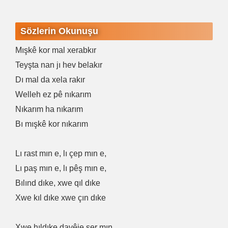
Sözlerin Okunuşu
Mışkê kor mal xerabkır
Teyşta nan jı hev belakır
Dı mal da xela rakır
Welleh ez pê nıkarım
Nıkarım ha nıkarım
Bı mışkê kor nıkarım
Lı rast mın e, lı çep mın e,
Lı paş mın e, lı pêş mın e,
Bılınd dıke, xwe qıl dıke
Xwe kıl dıke xwe çın dıke
Xwe hıldıke davêje ser mın