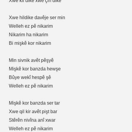
Xwe kil dike xwe çin dike
Xwe hildike davêje ser min
Welleh ez pê nikarim
Nikarim ha nikarim
Bi mişkê kor nikarim
Min sivnik avêt pêşyê
Mişkê kor banzda hewşe
Bûye wekî hespê şê
Welleh ez pê nikarim
Mişkê kor banzda ser tar
Xwe qil kir avêt pişt bar
Stêrên nivîna anî xwar
Welleh ez pê nikarim