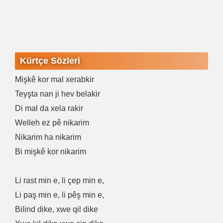
Kürtçe Sözleri
Mişkê kor mal xerabkir
Teyşta nan ji hev belakir
Di mal da xela rakir
Welleh ez pê nikarim
Nikarim ha nikarim
Bi mişkê kor nikarim
Li rast min e, li çep min e,
Li paş min e, li pêş min e,
Bilind dike, xwe qil dike