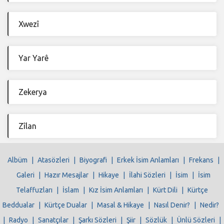
Xwezî
Yar Yarê
Zekerya
Zîlan
Albüm
|
Atasözleri
|
Biyografi
|
Erkek İsim Anlamları
|
Frekans
|
Galeri
|
Hazır Mesajlar
|
Hikaye
|
İlahi Sözleri
|
İsim
|
İsim
Telaffuzları
|
İslam
|
Kız İsim Anlamları
|
Kürt Dili
|
Kürtçe
Beddualar
|
Kürtçe Dualar
|
Masal & Hikaye
|
Nasıl Denir?
|
Nedir?
|
Radyo
|
Sanatçılar
|
Şarkı Sözleri
|
Şiir
|
Sözlük
|
Ünlü Sözleri
|