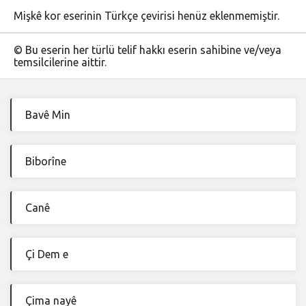
Mişkê kor eserinin Türkçe çevirisi henüz eklenmemiştir.
© Bu eserin her türlü telif hakkı eserin sahibine ve/veya
temsilcilerine aittir.
Bavê Min
Biborîne
Canê
Çi Dem e
Çima nayê