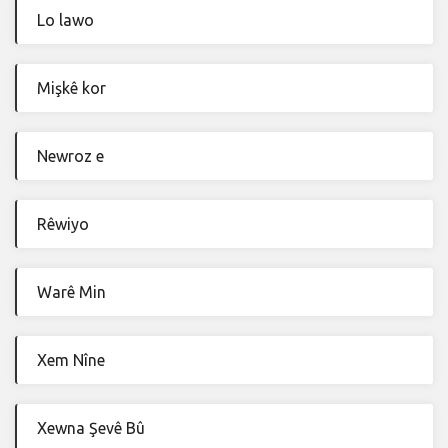
Lo lawo
Mişkê kor
Newroz e
Rêwiyo
Warê Min
Xem Nîne
Xewna Şevê Bû