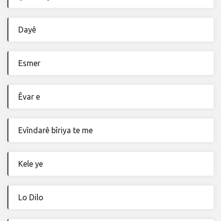
Dayê
Esmer
Êvar e
Evîndarê bîriya te me
Kele ye
Lo Dilo