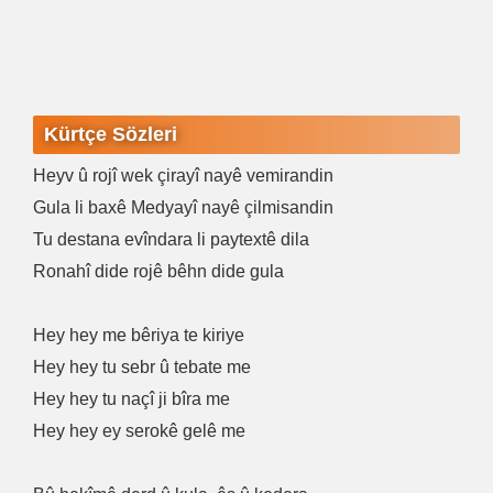
Kürtçe Sözleri
Heyv û rojî wek çirayî nayê vemirandin
Gula li baxê Medyayî nayê çilmisandin
Tu destana evîndara li paytextê dila
Ronahî dide rojê bêhn dide gula
Hey hey me bêriya te kiriye
Hey hey tu sebr û tebate me
Hey hey tu naçî ji bîra me
Hey hey ey serokê gelê me