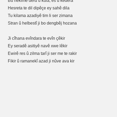
Bû hekîmê derd û kula, ês û kedera
Hesreta te dil dipêçe ey sahê dila
Tu kilama azadiyê tim li ser zimana
Stran û helbestî ji bo dengbêj hozana
Ji cîhana evîndara te evîn çêkir
Ey seradê asitiyê navê xwe lêkir
Ewirê res û zilma tarî ji ser me te rakir
Fikir û ramanekî azad ji nûve ava kir