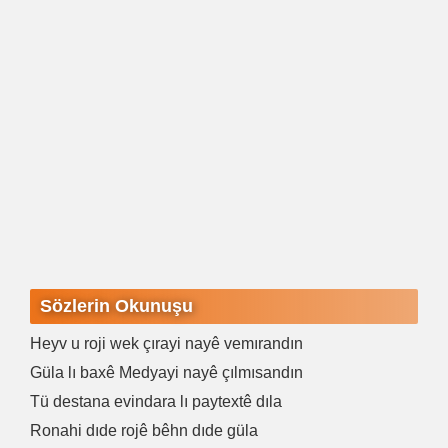
Sözlerin Okunuşu
Heyv u roji wek çırayi nayê vemırandın
Güla lı baxê Medyayi nayê çılmısandın
Tü destana evindara lı paytextê dıla
Ronahi dıde rojê bêhn dıde güla