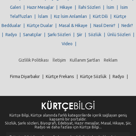
Galeri
|
Hazır Mesajlar
|
Hikaye
|
İlahi Sözleri
|
İsim
|
İsim
Telaffuzları
|
İslam
|
Kız İsim Anlamları
|
Kürt Dili
|
Kürtçe
Beddualar
|
Kürtçe Dualar
|
Masal & Hikaye
|
Nasıl Denir?
|
Nedir?
|
Radyo
|
Sanatçılar
|
Şarkı Sözleri
|
Şiir
|
Sözlük
|
Ünlü Sözleri
|
Video
|
Gizlilik Politikası
İletişim
Kullanım Şartları
Reklam
Firma Diyarbakır
|
Kürtçe Frekans
|
Kürtçe Sözlük
|
Radyo
|
Kürtçe Bilgi, Kürtçe alanında farklı kategorilerde içerik sağlayan geniş
kapsamlı bir portaldır.
Sözlük, Şarkı sözleri, Biyografi, Edebiyat, Hazır mesajlar, Masal, Hikaye, Şiir,
Radyo ve daha fazlası için Kürtçe Bilgi...