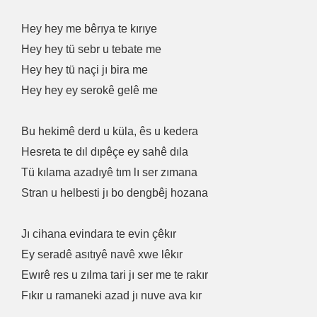
Hey hey me bêrıya te kırıye
Hey hey tü sebr u tebate me
Hey hey tü naçi jı bira me
Hey hey ey serokê gelê me
Bu hekimê derd u küla, ês u kedera
Hesreta te dıl dıpêçe ey sahê dıla
Tü kılama azadıyê tım lı ser zımana
Stran u helbesti jı bo dengbêj hozana
Jı cihana evindara te evin çêkır
Ey seradê asıtıyê navê xwe lêkır
Ewırê res u zılma tari jı ser me te rakır
Fıkır u ramaneki azad jı nuve ava kır