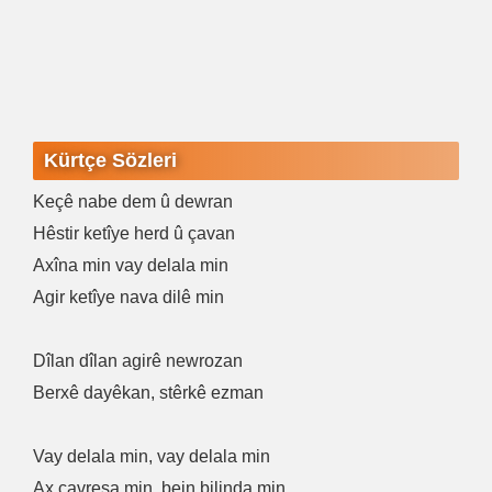
Kürtçe Sözleri
Keçê nabe dem û dewran
Hêstir ketîye herd û çavan
Axîna min vay delala min
Agir ketîye nava dilê min
Dîlan dîlan agirê newrozan
Berxê dayêkan, stêrkê ezman
Vay delala min, vay delala min
Ax çavreşa min, bejn bilinda min