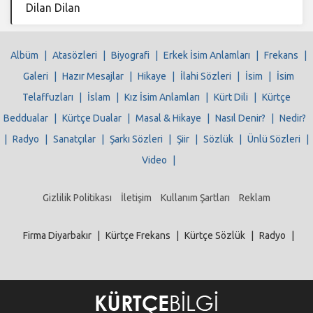
Dilan Dilan
Albüm
|
Atasözleri
|
Biyografi
|
Erkek İsim Anlamları
|
Frekans
|
Galeri
|
Hazır Mesajlar
|
Hikaye
|
İlahi Sözleri
|
İsim
|
İsim
Telaffuzları
|
İslam
|
Kız İsim Anlamları
|
Kürt Dili
|
Kürtçe
Beddualar
|
Kürtçe Dualar
|
Masal & Hikaye
|
Nasıl Denir?
|
Nedir?
|
Radyo
|
Sanatçılar
|
Şarkı Sözleri
|
Şiir
|
Sözlük
|
Ünlü Sözleri
|
Video
|
Gizlilik Politikası
İletişim
Kullanım Şartları
Reklam
Firma Diyarbakır
|
Kürtçe Frekans
|
Kürtçe Sözlük
|
Radyo
|