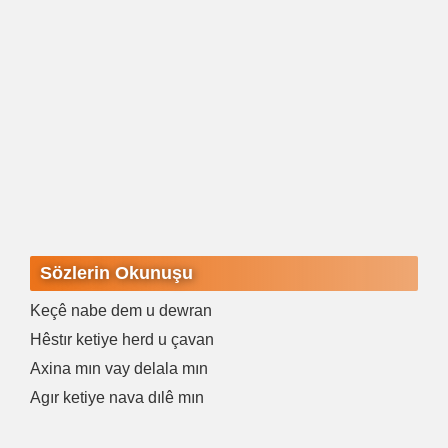
Sözlerin Okunuşu
Keçê nabe dem u dewran
Hêstır ketiye herd u çavan
Axina mın vay delala mın
Agır ketiye nava dılê mın