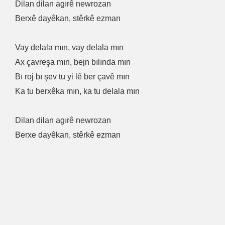
Dilan dilan agırê newrozan
Berxê dayêkan, stêrkê ezman
Vay delala mın, vay delala mın
Ax çavreşa mın, bejn bılında mın
Bı roj bı şev tu yi lê ber çavê mın
Ka tu berxêka mın, ka tu delala mın
Dilan dilan agırê newrozan
Berxe dayêkan, stêrkê ezman