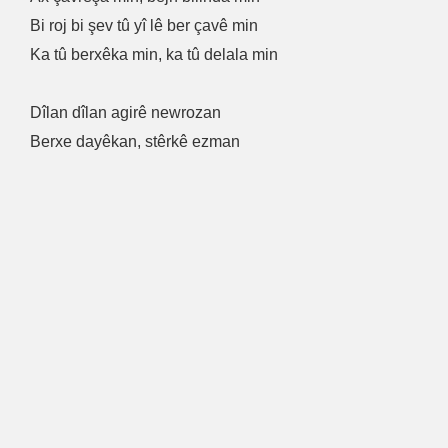
Bi roj bi şev tû yî lê ber çavê min
Ka tû berxêka min, ka tû delala min
Dîlan dîlan agirê newrozan
Berxe dayêkan, stêrkê ezman