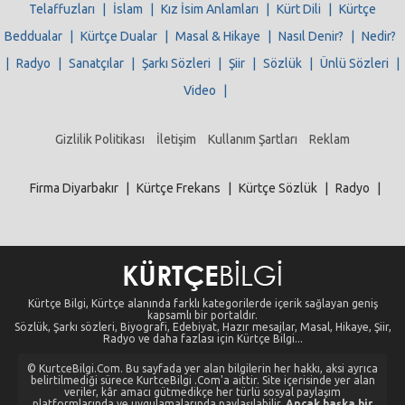
Telaffuzları
|
İslam
|
Kız İsim Anlamları
|
Kürt Dili
|
Kürtçe
Beddualar
|
Kürtçe Dualar
|
Masal & Hikaye
|
Nasıl Denir?
|
Nedir?
|
Radyo
|
Sanatçılar
|
Şarkı Sözleri
|
Şiir
|
Sözlük
|
Ünlü Sözleri
|
Video
|
Gizlilik Politikası
İletişim
Kullanım Şartları
Reklam
Firma Diyarbakır
|
Kürtçe Frekans
|
Kürtçe Sözlük
|
Radyo
|
Kürtçe Bilgi, Kürtçe alanında farklı kategorilerde içerik sağlayan geniş
kapsamlı bir portaldır.
Sözlük, Şarkı sözleri, Biyografi, Edebiyat, Hazır mesajlar, Masal, Hikaye, Şiir,
Radyo ve daha fazlası için Kürtçe Bilgi...
© KurtceBilgi.Com. Bu sayfada yer alan bilgilerin her hakkı, aksi ayrıca
belirtilmediği sürece KurtceBilgi .Com'a aittir. Site içerisinde yer alan
veriler, kâr amacı gütmedikçe her türlü sosyal paylaşım
platformlarında ve uygulamalarında paylaşılabilir.
Ancak başka bir