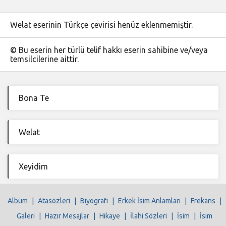
Welat eserinin Türkçe çevirisi henüz eklenmemiştir.
© Bu eserin her türlü telif hakkı eserin sahibine ve/veya
temsilcilerine aittir.
Bona Te
Welat
Xeyidim
Albüm
|
Atasözleri
|
Biyografi
|
Erkek İsim Anlamları
|
Frekans
|
Galeri
|
Hazır Mesajlar
|
Hikaye
|
İlahi Sözleri
|
İsim
|
İsim