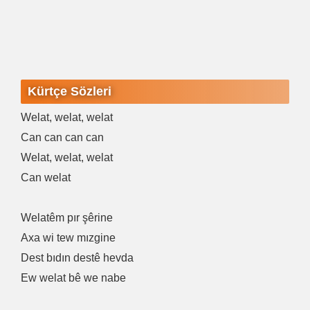
Kürtçe Sözleri
Welat, welat, welat
Can can can can
Welat, welat, welat
Can welat
Welatêm pır şêrine
Axa wi tew mızgine
Dest bıdın destê hevda
Ew welat bê we nabe