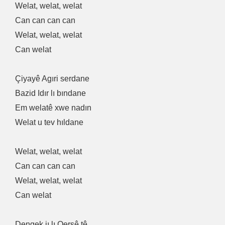
Welat, welat, welat
Can can can can
Welat, welat, welat
Can welat
Çiyayê Agıri serdane
Bazid Idır lı bındane
Em welatê xwe nadın
Welat u tev hıldane
Welat, welat, welat
Can can can can
Welat, welat, welat
Can welat
Dengek jı lı Qersê tê