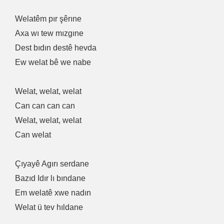
Welatêm pır şêrıne
Axa wı tew mızgıne
Dest bıdın destê hevda
Ew welat bê we nabe
Welat, welat, welat
Can can can can
Welat, welat, welat
Can welat
Çıyayê Agırı serdane
Bazıd Idır lı bındane
Em welatê xwe nadın
Welat ü tev hıldane