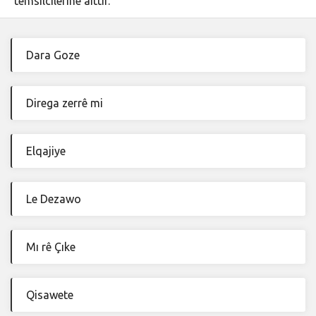
temsilcilerine aittir.
Dara Goze
Direga zerrê mi
Elqajiye
Le Dezawo
Mı rê Çıke
Qisawete