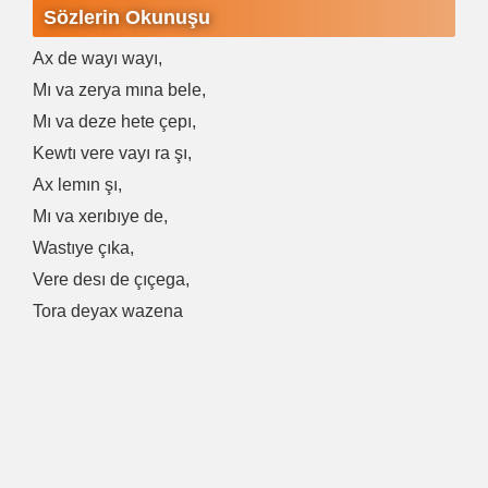
Sözlerin Okunuşu
Ax de wayı wayı,
Mı va zerya mına bele,
Mı va deze hete çepı,
Kewtı vere vayı ra şı,
Ax lemın şı,
Mı va xerıbıye de,
Wastıye çıka,
Vere desı de çıçega,
Tora deyax wazena