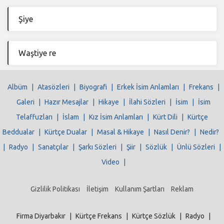
Şiye
Waştiye re
Albüm
|
Atasözleri
|
Biyografi
|
Erkek İsim Anlamları
|
Frekans
|
Galeri
|
Hazır Mesajlar
|
Hikaye
|
İlahi Sözleri
|
İsim
|
İsim
Telaffuzları
|
İslam
|
Kız İsim Anlamları
|
Kürt Dili
|
Kürtçe
Beddualar
|
Kürtçe Dualar
|
Masal & Hikaye
|
Nasıl Denir?
|
Nedir?
|
Radyo
|
Sanatçılar
|
Şarkı Sözleri
|
Şiir
|
Sözlük
|
Ünlü Sözleri
|
Video
|
Gizlilik Politikası
İletişim
Kullanım Şartları
Reklam
Firma Diyarbakır
|
Kürtçe Frekans
|
Kürtçe Sözlük
|
Radyo
|