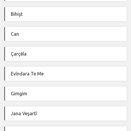
Bihişt
Can
Çarçêla
Evîndara Te Me
Gimgim
Jana Veşartî