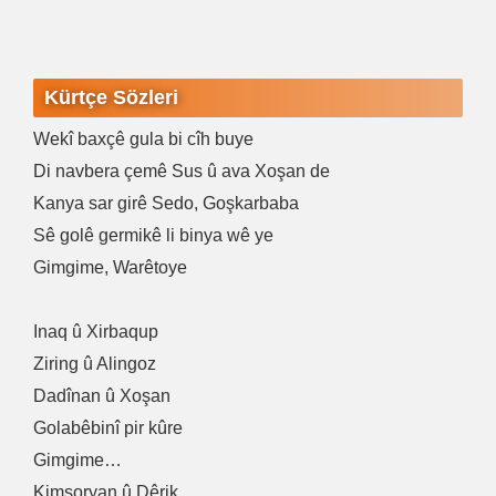
Kürtçe Sözleri
Wekî baxçê gula bi cîh buye
Di navbera çemê Sus û ava Xoşan de
Kanya sar girê Sedo, Goşkarbaba
Sê golê germikê li binya wê ye
Gimgime, Warêtoye
Inaq û Xirbaqup
Ziring û Alingoz
Dadînan û Xoşan
Golabêbinî pir kûre
Gimgime…
Kimsoryan û Dêrik