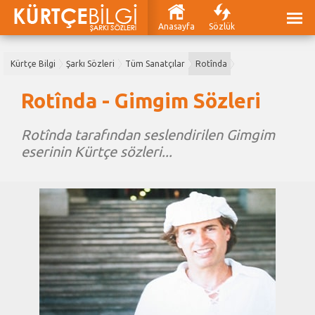
Anasayfa
Sözlük
Kürtçe Bilgi
Şarkı Sözleri
Tüm Sanatçılar
Rotînda
Rotînda - Gimgim Sözleri
Rotînda tarafından seslendirilen Gimgim
eserinin Kürtçe sözleri...