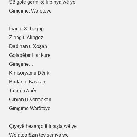
Sê golê germıkê lı bınya wê ye
Gımgıme, Warêtoye
Inaq u Xırbaqüp
Zırıng u Alıngoz
Dadinan u Xoşan
Golabêbıni pır kure
Gımgıme…
Kımsoryan u Dêrık
Badan u Baskan
Tatan u Anêr
Cibran u Xormekan
Gımgıme Warêtoye
Çıyayê hezargolê lı pışta wê ye
Welatparêzın tev şênıya wê