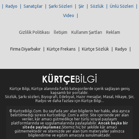
|
Radyo
|
Sanatçılar
|
Şarkı Sözleri
|
Şiir
|
Sözlük
|
Ünlü Sözleri
|
Video
|
Gizlilik Politikası
İletişim
Kullanım Şartları
Reklam
Firma Diyarbakır
|
Kürtçe Frekans
|
Kürtçe Sözlük
|
Radyo
|
Kürtçe Bilgi, Kürtçe alanında farklı kategorilerde içerik sağlayan geniş
kapsamlı bir portaldır.
Sözlük, Şarkı sözleri, Biyografi, Edebiyat, Hazır mesajlar, Masal, Hikaye, Şiir,
Radyo ve daha fazlası için Kürtçe Bilgi...
© KurtceBilgi.Com. Bu sayfada yer alan bilgilerin her hakkı, aksi ayrıca
belirtilmediği sürece KurtceBilgi .Com'a aittir. Site içerisinde yer alan
veriler, kâr amacı gütmedikçe her türlü sosyal paylaşım
platformlarında ve uygulamalarında paylaşılabilir.
Ancak başka bir
sitede paylaşılamaz.
Sitemiz hiç bir şekilde kâr amacı
gütmemektedir ve sitemizde yer alan tüm materyaller yalnızca
bilgilendirme ve eğitim amacıyla sunulmaktadır.