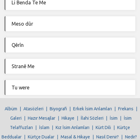
Li Benda Te Me
Meso dûr
Qêrîn
Stranê Me
Tu were
Albüm
|
Atasözleri
|
Biyografi
|
Erkek İsim Anlamları
|
Frekans
|
Galeri
|
Hazır Mesajlar
|
Hikaye
|
İlahi Sözleri
|
İsim
|
İsim
Telaffuzları
|
İslam
|
Kız İsim Anlamları
|
Kürt Dili
|
Kürtçe
Beddualar
|
Kürtçe Dualar
|
Masal & Hikaye
|
Nasıl Denir?
|
Nedir?