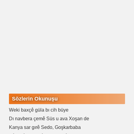
Sözlerin Okunuşu
Weki baxçê güla bı cih büye
Dı navbera çemê Süs u ava Xoşan de
Kanya sar gırê Sedo, Goşkarbaba