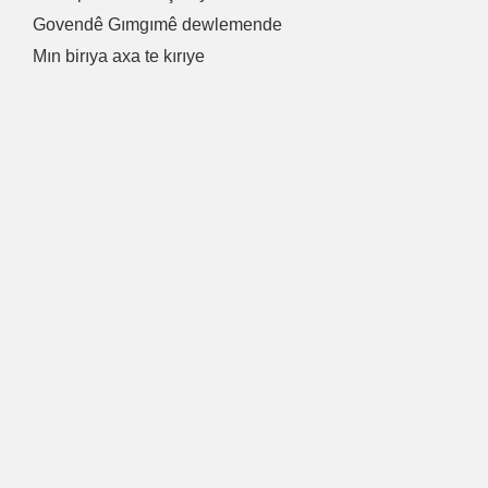
Govendê Gımgımê dewlemende
Mın birıya axa te kırıye