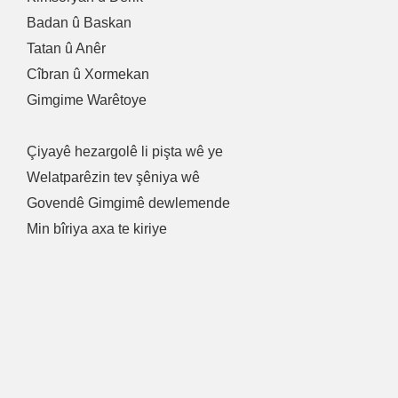
Badan û Baskan
Tatan û Anêr
Cîbran û Xormekan
Gimgime Warêtoye
Çiyayê hezargolê li pişta wê ye
Welatparêzin tev şêniya wê
Govendê Gimgimê dewlemende
Min bîriya axa te kiriye