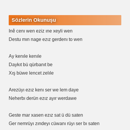
Sözlerin Okunuşu
Inê cenı wen eziz ıne xeyli wen
Destu mın nage ezız gerdenı to wen
Ay kenıle kenıle
Daykıt bü qürbanıt be
Xış büwe lencet zelıle
Arezüyı ezız kenı ser we lem daye
Neherbı derün ezız ayır werdawe
Geste mar xasen ezız sat ü dü saten
Ger nemrüyı zındeyı cüwanı rüyı ser bı saten