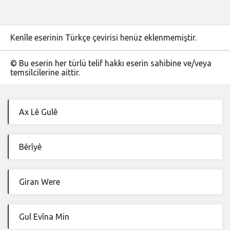
Kenîle eserinin Türkçe çevirisi henüz eklenmemiştir.
© Bu eserin her türlü telif hakkı eserin sahibine ve/veya
temsilcilerine aittir.
Ax Lê Gulê
Bêrîyê
Giran Were
Gul Evîna Min