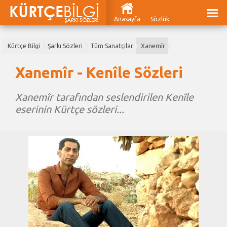
Anasayfa
Sözlük
Kürtçe Bilgi
Şarkı Sözleri
Tüm Sanatçılar
Xanemîr
Xanemîr - Kenîle Sözleri
Xanemîr tarafından seslendirilen Kenîle
eserinin Kürtçe sözleri...