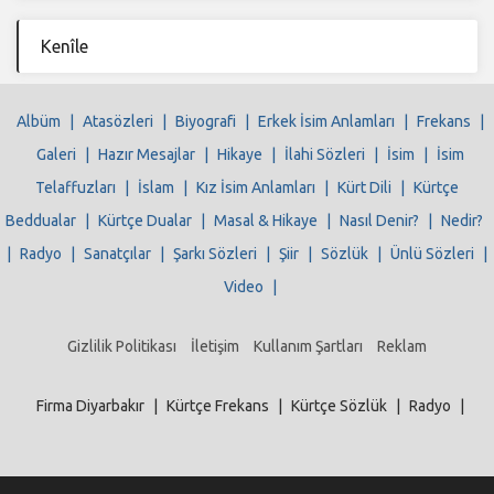
Kenîle
Albüm
|
Atasözleri
|
Biyografi
|
Erkek İsim Anlamları
|
Frekans
|
Galeri
|
Hazır Mesajlar
|
Hikaye
|
İlahi Sözleri
|
İsim
|
İsim
Telaffuzları
|
İslam
|
Kız İsim Anlamları
|
Kürt Dili
|
Kürtçe
Beddualar
|
Kürtçe Dualar
|
Masal & Hikaye
|
Nasıl Denir?
|
Nedir?
|
Radyo
|
Sanatçılar
|
Şarkı Sözleri
|
Şiir
|
Sözlük
|
Ünlü Sözleri
|
Video
|
Gizlilik Politikası
İletişim
Kullanım Şartları
Reklam
Firma Diyarbakır
|
Kürtçe Frekans
|
Kürtçe Sözlük
|
Radyo
|