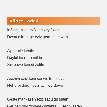
Kürtçe Sözleri
İnê ceni wen ezîz ine xeylî wen
Destû min nage eziz gerdeni to wen
Ay kenile kenile
Daykıt bu qurbanit be
Xış buwe lencet zelile
Arezuyi eziz keni ser we lem daye
Neherbi derun eziz ayir werdawe
Geste mar xasen eziz sat u du saten
Ger nemruyi zindeyi cuwani ruyi ser bı saten