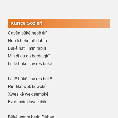
Kürtçe Sözleri
Cavên bûkê hebê tirî
Heb li hebê nê dabirî
Bukê hat li min rabiri
Min di du da berda girî
Lê lê bûkê cav res bûkê
Lê lê bûkê cav res bûkê
Rindikê wek kewokê
Xwesikê wek semokê
Ez dimirim tuyê cibiki
Bûkê werim herin Dirban