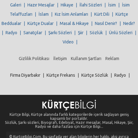
Galeri
|
Hazır Mesajlar
|
Hikaye
|
İlahi Sözleri
|
İsim
|
İsim
Telaffuzları
|
İslam
|
Kız İsim Anlamları
|
Kürt Dili
|
Kürtçe
Beddualar
|
Kürtçe Dualar
|
Masal & Hikaye
|
Nasıl Denir?
|
Nedir?
|
Radyo
|
Sanatçılar
|
Şarkı Sözleri
|
Şiir
|
Sözlük
|
Ünlü Sözleri
|
Video
|
Gizlilik Politikası
İletişim
Kullanım Şartları
Reklam
Firma Diyarbakır
|
Kürtçe Frekans
|
Kürtçe Sözlük
|
Radyo
|
Kürtçe Bilgi, Kürtçe alanında farklı kategorilerde içerik sağlayan geniş
kapsamlı bir portaldır.
Sözlük, Şarkı sözleri, Biyografi, Edebiyat, Hazır mesajlar, Masal, Hikaye, Şiir,
Radyo ve daha fazlası için Kürtçe Bilgi...
© KurtceBilgi.Com. Bu sayfada yer alan bilgilerin her hakkı, aksi ayrıca