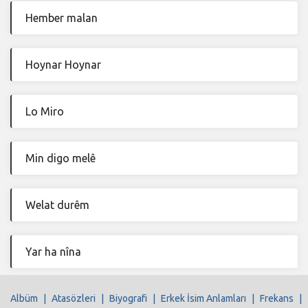
Hember malan
Hoynar Hoynar
Lo Miro
Min digo melê
Welat durêm
Yar ha nîna
Albüm
|
Atasözleri
|
Biyografi
|
Erkek İsim Anlamları
|
Frekans
|