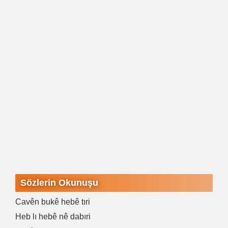
Sözlerin Okunuşu
Cavên bukê hebê tıri
Heb lı hebê nê dabıri