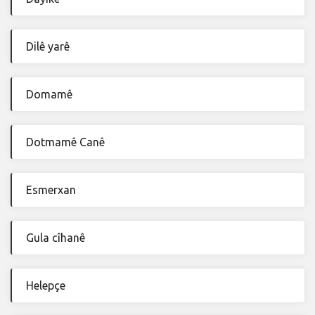
Dilê yarê
Domamê
Dotmamê Canê
Esmerxan
Gula cîhanê
Helepçe