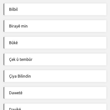
Bilbil
Birayê min
Bûkê
Çek û tembûr
Çiya Bilindin
Dawetê
Dayikê