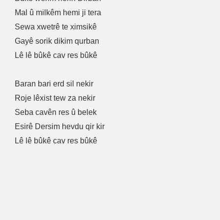
Mal û milkêm hemi ji tera
Sewa xwetrê te ximsikê
Gayê sorik dikim qurban
Lê lê bûkê cav res bûkê
Baran bari erd sil nekir
Roje lêxist tew za nekir
Seba cavên res û belek
Esirê Dersim hevdu qir kir
Lê lê bûkê cav res bûkê