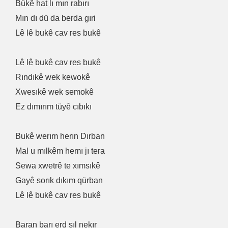
Bükê hat lı mın rabırı
Mın dı dü da berda gıri
Lê lê bukê cav res bukê
Lê lê bukê cav res bukê
Rındıkê wek kewokê
Xwesıkê wek semokê
Ez dımırım tüyê cıbıkı
Bukê werım herın Dırban
Mal u mılkêm hemı jı tera
Sewa xwetrê te xımsıkê
Gayê sorık dıkım qürban
Lê lê bukê cav res bukê
Baran barı erd sıl nekır