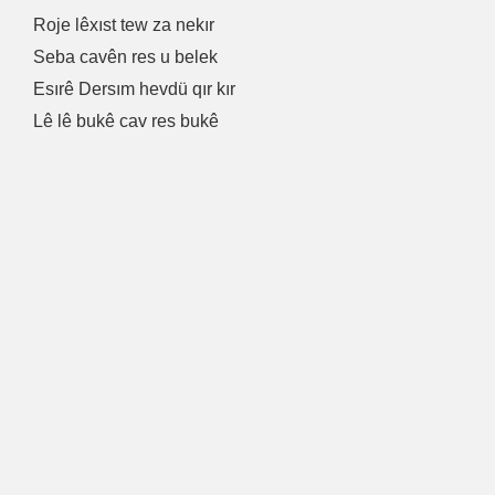
Roje lêxıst tew za nekır
Seba cavên res u belek
Esırê Dersım hevdü qır kır
Lê lê bukê cav res bukê