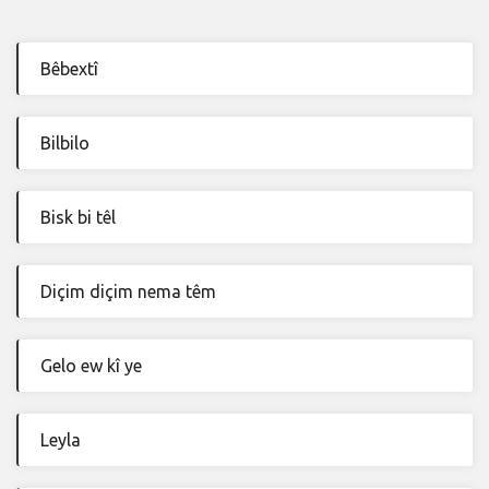
Bêbextî
Bilbilo
Bisk bi têl
Diçim diçim nema têm
Gelo ew kî ye
Leyla