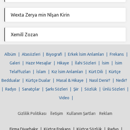
Wexta Zerya min Nîşan Kirin
Xemilî Zozan
Albüm
|
Atasözleri
|
Biyografi
|
Erkek İsim Anlamları
|
Frekans
|
Galeri
|
Hazır Mesajlar
|
Hikaye
|
İlahi Sözleri
|
İsim
|
İsim
Telaffuzları
|
İslam
|
Kız İsim Anlamları
|
Kürt Dili
|
Kürtçe
Beddualar
|
Kürtçe Dualar
|
Masal & Hikaye
|
Nasıl Denir?
|
Nedir?
|
Radyo
|
Sanatçılar
|
Şarkı Sözleri
|
Şiir
|
Sözlük
|
Ünlü Sözleri
|
Video
|
Gizlilik Politikası
İletişim
Kullanım Şartları
Reklam
Firma Diyarbakır
|
Kürtçe Frekans
|
Kürtçe Sözlük
|
Radyo
|