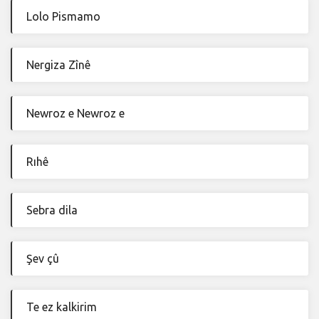
Lolo Pismamo
Nergiza Zînê
Newroz e Newroz e
Rıhê
Sebra dila
Şev çû
Te ez kalkirim