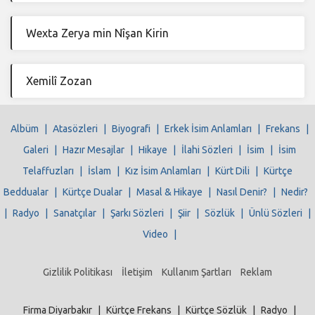
Wexta Zerya min Nîşan Kirin
Xemilî Zozan
Albüm
|
Atasözleri
|
Biyografi
|
Erkek İsim Anlamları
|
Frekans
|
Galeri
|
Hazır Mesajlar
|
Hikaye
|
İlahi Sözleri
|
İsim
|
İsim
Telaffuzları
|
İslam
|
Kız İsim Anlamları
|
Kürt Dili
|
Kürtçe
Beddualar
|
Kürtçe Dualar
|
Masal & Hikaye
|
Nasıl Denir?
|
Nedir?
|
Radyo
|
Sanatçılar
|
Şarkı Sözleri
|
Şiir
|
Sözlük
|
Ünlü Sözleri
|
Video
|
Gizlilik Politikası
İletişim
Kullanım Şartları
Reklam
Firma Diyarbakır
|
Kürtçe Frekans
|
Kürtçe Sözlük
|
Radyo
|