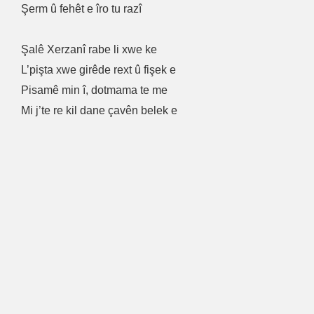
Şerm û fehêt e îro tu razî
Şalê Xerzanî rabe li xwe ke
L’pişta xwe girêde rext û fişek e
Pisamê min î, dotmama te me
Mi j’te re kil dane çavên belek e