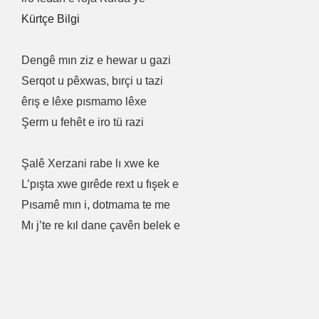
Kürtçe Bilgi
Dengê mın ziz e hewar u gazi
Serqot u pêxwas, bırçi u tazi
êrış e lêxe pısmamo lêxe
Şerm u fehêt e iro tü razi
Şalê Xerzani rabe lı xwe ke
L’pışta xwe gırêde rext u fışek e
Pısamê mın i, dotmama te me
Mı j’te re kıl dane çavên belek e