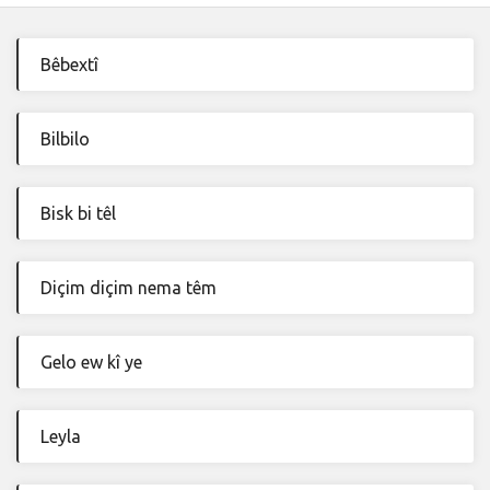
Bêbextî
Bilbilo
Bisk bi têl
Diçim diçim nema têm
Gelo ew kî ye
Leyla