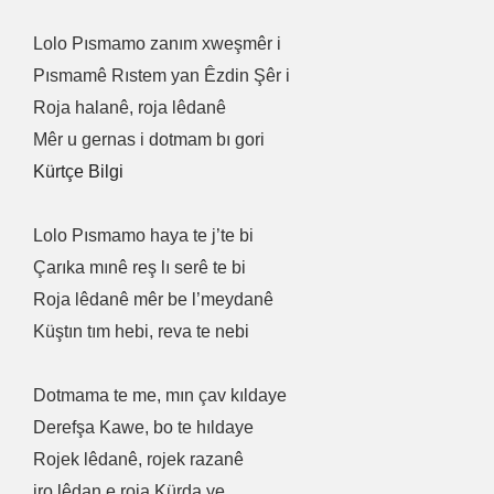
Lolo Pısmamo zanım xweşmêr i
Pısmamê Rıstem yan Êzdin Şêr i
Roja halanê, roja lêdanê
Mêr u gernas i dotmam bı gori
Kürtçe Bilgi
Lolo Pısmamo haya te j’te bi
Çarıka mınê reş lı serê te bi
Roja lêdanê mêr be l’meydanê
Küştın tım hebi, reva te nebi
Dotmama te me, mın çav kıldaye
Derefşa Kawe, bo te hıldaye
Rojek lêdanê, rojek razanê
iro lêdan e roja Kürda ye