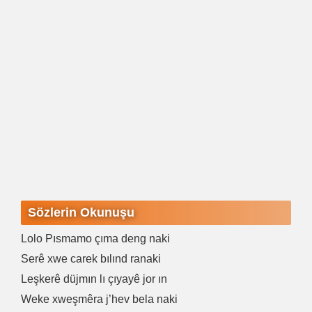
Sözlerin Okunuşu
Lolo Pısmamo çıma deng naki
Serê xwe carek bılınd ranaki
Leşkerê düjmın lı çıyayê jor ın
Weke xweşmêra j’hev bela naki