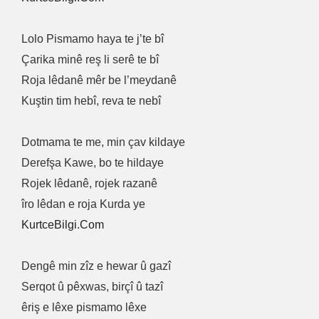
Lolo Pismamo haya te j’te bî
Çarika minê reş li serê te bî
Roja lêdanê mêr be l’meydanê
Kuştin tim hebî, reva te nebî
Dotmama te me, min çav kildaye
Derefşa Kawe, bo te hildaye
Rojek lêdanê, rojek razanê
îro lêdan e roja Kurda ye
KurtceBilgi.Com
Dengê min zîz e hewar û gazî
Serqot û pêxwas, birçî û tazî
êriş e lêxe pismamo lêxe