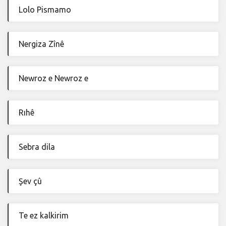
Lolo Pismamo
Nergiza Zînê
Newroz e Newroz e
Rıhê
Sebra dila
Şev çû
Te ez kalkirim