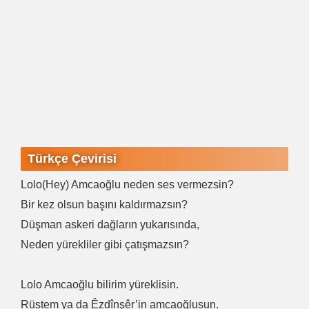
Türkçe Çevirisi
Lolo(Hey) Amcaoğlu neden ses vermezsin?
Bir kez olsun başını kaldırmazsın?
Düşman askeri dağların yukarısında,
Neden yürekliler gibi çatışmazsın?
Lolo Amcaoğlu bilirim yüreklisin.
Rüstem ya da Êzdînşêr’in amcaoğlusun.