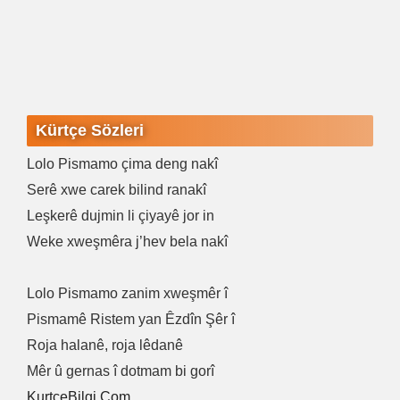
Kürtçe Sözleri
Lolo Pismamo çima deng nakî
Serê xwe carek bilind ranakî
Leşkerê dujmin li çiyayê jor in
Weke xweşmêra j’hev bela nakî
Lolo Pismamo zanim xweşmêr î
Pismamê Ristem yan Êzdîn Şêr î
Roja halanê, roja lêdanê
Mêr û gernas î dotmam bi gorî
KurtceBilgi.Com